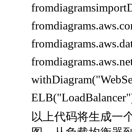
fromdiagramsimport
fromdiagrams.aws.c
fromdiagrams.aws.d
fromdiagrams.aws.n
withDiagram("WebSer
ELB("LoadBalancer"
以上代码将生成一个