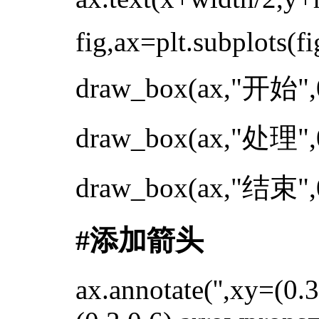
fig,ax=plt.subplots(fi
draw_box(ax,"开始",0.
draw_box(ax,"处理",0.
draw_box(ax,"结束",0.
#添加箭头
ax.annotate('',xy=(0.