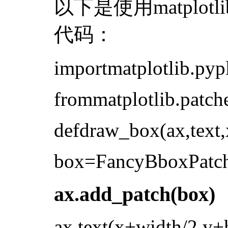
以下是使用matplo
代码：
importmatplotlib.pypl
frommatplotlib.patc
defdraw_box(ax,text,x
box=FancyBboxPatch((
ax.add_patch(box)
ax.text(x+width/2,y+h