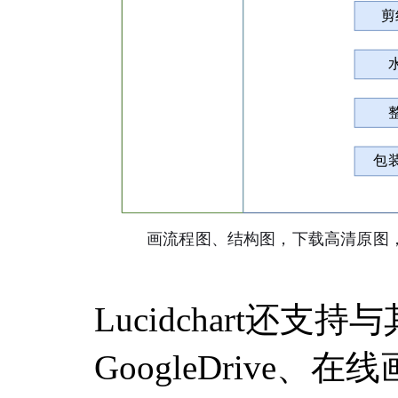
Lucidchart还
GoogleDrive、在线